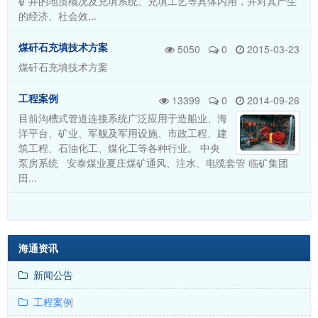
矿井的地质概况及充填系统、充填工艺等具体内用，并对其产生
的经济、社会效...
煤矸石充填技术方案
5050
0
2015-03-23
煤矸石充填技术方案
工程案例
13399
0
2014-09-26
目前沟槽式管道连接系统广泛应用于造船业、海
洋平台、矿业、军舰及军用设施、市政工程、建
筑工程、石油化工、煤化工等各种行业。 中央
泵房系统 安泰煤业夏庄煤矿通风、注水、电缆套管 临矿集团
田...
共
5
条记录，每页
5
条，页面：
1/1
首页 上页 下页 末页
海通资讯
新闻公告
工程案例