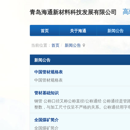
青岛海通新材料科技发展有限公司
高
首页
关于海通
新闻公告
当前位置：
首页
新闻公告
新闻公告
中国管材规格表
中国管材规格表
管材基础知识
钢管 公称口径又称公称直径/公称通经 公称通径是
整数，与加工尺寸仅呈不严格的关系。公称通径用字母“DN”后
全国煤矿简介
全国煤矿简介