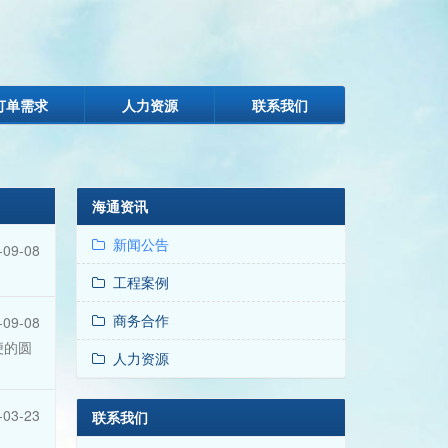
订单需求
人力资源
联系我们
海通资讯
新闻公告
-09-08
工程案例
商务合作
-09-08
便的圆
人力资源
-03-23
联系我们