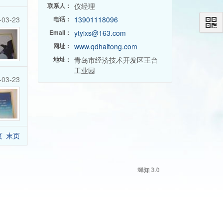
联系人：
仪经理
-03-23
电话：
13901118096
Email：
ytyixs@163.com
网址：
www.qdhaitong.com
地址：
青岛市经济技术开发区王台
工业园
-03-23
页
末页
蝉知 3.0
1